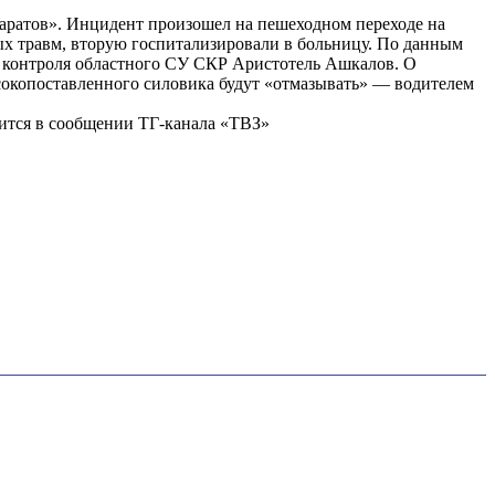
Саратов». Инцидент произошел на пешеходном переходе на
ых травм, вторую госпитализировали в больницу. По данным
о контроля областного СУ СКР Аристотель Ашкалов. О
сокопоставленного силовика будут «отмазывать» — водителем
рится в сообщении ТГ-канала «ТВЗ»