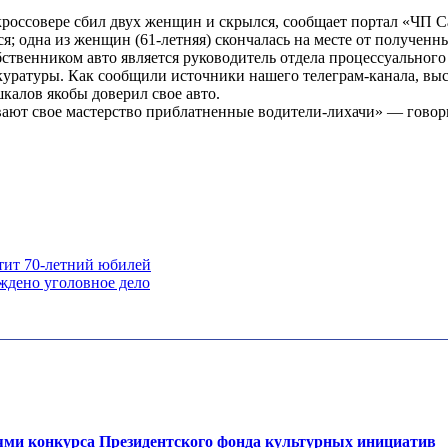
кроссовере сбил двух женщин и скрылся, сообщает портал «ЧП 
; одна из женщин (61-летняя) скончалась на месте от полученн
ственником авто является руководитель отдела процессуальног
куратуры. Как сообщили источники нашего телеграм-канала, вы
шкалов якобы доверил свое авто.
ивают свое мастерство приблатненные водители-лихачи» — гово
тит 70-летний юбилей
ждено уголовное дело
лями конкурса Президентского фонда культурных инициатив