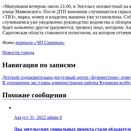
«Минувшим вечером, около 21.00, в Энгельсе неизвестный на 
улице Маяковского. После ДТП виновник случившегося скрылся
«ТВЗ», марка, номер и владелец машины уже установлены. Соб
случившемся уже уведомлено руководство ведомства и облпро
будет назначено другое (разумеется, трезвое) лицо, которому А
Саратовская область становится полигоном, на котором оттач
Фото
портала «ЧП Саратов»
Новости города
Навигация по записям
Детский оздоровительно-досуговый центр «Буревестник» отме
В отношении экс-главы администрации района Куликова возбу
Похожие сообщения
Август 31, 2022
admin
0
Два энгельсских социальных проекта стали обладате