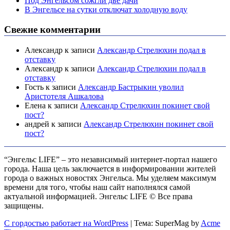
Под Энгельсом сожгли две дачи
В Энгельсе на сутки отключат холодную воду
Свежие комментарии
Александр
к записи
Александр Стрелюхин подал в
отставку
Александр
к записи
Александр Стрелюхин подал в
отставку
Гость
к записи
Александр Бастрыкин уволил
Аристотеля Ашкалова
Елена
к записи
Александр Стрелюхин покинет свой
пост?
андрей
к записи
Александр Стрелюхин покинет свой
пост?
“Энгельс LIFE” – это независимый интернет-портал нашего
города. Наша цель заключается в информировании жителей
города о важных новостях Энгельса. Мы уделяем максимум
времени для того, чтобы наш сайт наполнялся самой
актуальной информацией. Энгельс LIFE © Все права
защищены.
С гордостью работает на WordPress
|
Тема: SuperMag by
Acme