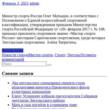
Февраль 3, 2021
admin
Министр спорта России Олег Матыцин, в соответствии с
Положением о Единой всероссийской спортивной
классификации, утвержденным приказом Министерства
спорта Российской Федерации от «20» февраля 2017 г. № 108,
приказал присвоить спортивное звание «Мастер спорта
России» шестерым Саратовским спортсменам, среди которых
Энгельсская спортсменка Алёна Тверитина.
Читать далее
Новости города
Мастер спорта
,
Спорт
,
Энгельс
Оставить
комментарий
Свежие записи
Два энгельсских социальных проекта стали
обладателями конкурса Президентского фонда
культурных инициатив
Елену Услонцеву избрали председателем Собрания
депутатов Энгельсского района
Мать и сын погибли в сгоревшем доме