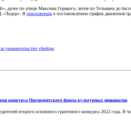
», далее по улице Максима Горького, затем по Тельмана до басс
Ц «Лидер». В
приложении
к постановлению график движения тран
за укрывательство убийцы
лями конкурса Президентского фонда культурных инициатив
ителей второго основного грантового конкурса 2022 года. В чис