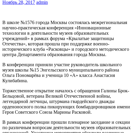
Ноябрь 28, 2017
admin
В школе №1576 города Москвы состоялась межрегиональная
научно-практическая конференция «Инновационные
технологии в деятельности музеев образовательных
учреждений» в рамках форума «Крылатые защитницы
Отечества», которая прошла при поддержке военно-
исторического клуба «Расковцы» и городского методического
центра Департамента образования города Москвы.
В конференции приняли участие руководитель школьного
музея школы №15 Энгельсского муниципального района
Ольга Пономарёва и ученица 10 «А» класса Анастасия
Кулибабина.
Торжественное открытие началось с обращения Галины Брок-
Бельцовой, ветерана Великой Отечественной войны,
легендарной летчицы, штурмана гвардейского дважды
орденоносного полка пикирующих бомбардировщиков имени
Героя Советского Союза Марины Расковой.
В рамках конференции прошли пленарное заседание и секции
по различным вопросам деятельности музеев образовательных
организаций. Участники мероприятия обсудили различные