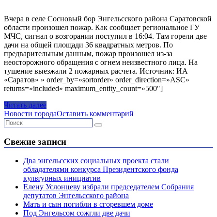
Вчера в селе Сосновый бор Энгельсского района Саратовской
области произошел пожар. Как сообщает региональное ГУ
МЧС, сигнал о возгорании поступил в 16:04. Там горели две
дачи на общей площади 36 квадратных метров. По
предварительным данным, пожар произошел из-за
неосторожного обращения с огнем неизвестного лица. На
тушение выезжали 2 пожарных расчета. Источник: ИА
«Саратов» » order_by=»sortorder» order_direction=»ASC»
returns=»included» maximum_entity_count=»500″]
Читать далее
Новости города
Оставить комментарий
Свежие записи
Два энгельсских социальных проекта стали
обладателями конкурса Президентского фонда
культурных инициатив
Елену Услонцеву избрали председателем Собрания
депутатов Энгельсского района
Мать и сын погибли в сгоревшем доме
Под Энгельсом сожгли две дачи