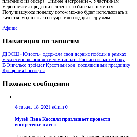
плетению из бисера «Зимнее настроение». Участникам
мероприятия предстоит сплести из бисера снежинку.
Получившуюся поделку потом можно будет использовать в
качестве модного аксессуара или подарить друзьям.
Афиша
Навигация по записям
ДЮСШ «Юность» одержала свои первые победы в рамках
межрегиональной лиги чемпионата России по баскетболу
В Энгельсе пройдет Крестный ход, посвященный празднику
Крещения Господня
Похожие сообщения
Февраль 18, 2021
admin
0
Музей Льва Кассиля приглашает провести
воскресенье вместе
Для детей от 6 лет в музее Льва Кассиля подготовлено